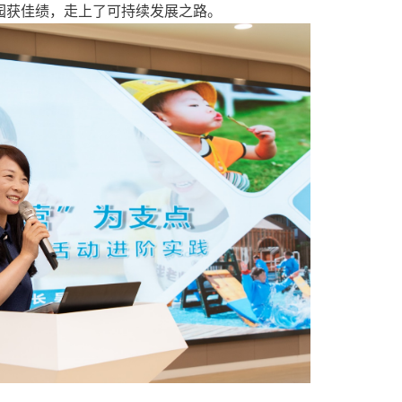
战略推进金山学前教育高质量发展——集团化办园的区域管理实践
发展新格局
发展新动能
成长新生态
长吴红辉带来了《以成长研修营为支点
撬动集团
小时户外活动
2
创享 和合共生”理念，以成长研修营为支点优化户外
小时活动。
2
破解户外
活动
难题，
实现了高质量发展背景下园所质量提升和教
园获佳绩
，走上了可持续发展之路。