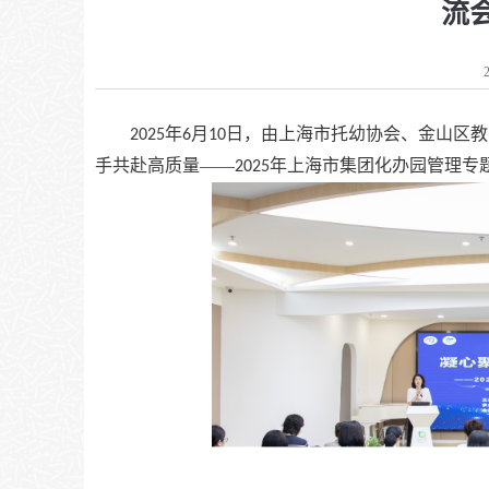
流
年
月
日，由上海市托幼协会、金山区教
2025
6
10
手共赴高质量——
年上海市集团化办园管理专
2025