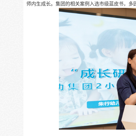
金山区教育局副局长陈艳作了题为《以
“三促”
与成效》的主旨报告。
●促共长——
通过
全覆盖组建集团，形成协同
●促共建——通过项目化驱动探索，激活质量
●促共享——通过流动化盘活资源，打造专业
在经验分享环节，金山区朱行幼儿园集团理事
阶实践》的案例分享。
朱行幼儿园集团秉持
“绿色
“三级三维”机制和 “
三步进阶
” 模式，
以
数字化赋能
师内生成长。集团的相关
案例入选市级蓝皮书，多